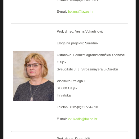
E-mail:
bojans@fazos.hr
Prof. dr. sc. Vesna Vukadinović
Uloga na projektu: Suradnik
Ustanova: Fakultet agrobiotehničkih znanosti
Osijek
Sveučilište J. J. Strossmayera u Osijeku
Vladimira Preloga 1
31 000 Osijek
Hrvatska
Telefon: +385(0)31 554 890
E-mail:
vvukadin@fazos.hr
Prof. dr. sc. Darko Kiš