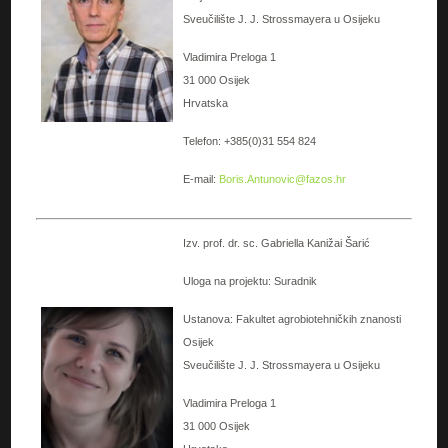
Sveučilište J. J. Strossmayera u Osijeku
Vladimira Preloga 1
31 000 Osijek
Hrvatska
Telefon: +385(0)31 554 824
E-mail:
Boris.Antunovic@fazos.hr
Izv. prof. dr. sc. Gabriella Kanižai Šarić
Uloga na projektu: Suradnik
Ustanova: Fakultet agrobiotehničkih znanosti
Osijek
Sveučilište J. J. Strossmayera u Osijeku
Vladimira Preloga 1
31 000 Osijek