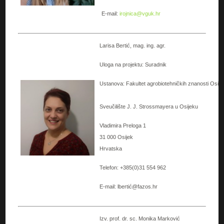
E-mail:
irojnica@vguk.hr
Larisa Bertić, mag. ing. agr.
Uloga na projektu: Suradnik
Ustanova: Fakultet agrobiotehničkih znanosti Osije
Sveučilište J. J. Strossmayera u Osijeku
Vladimira Preloga 1
31 000 Osijek
Hrvatska
Telefon: +385(0)31 554 962
E-mail: lbertić@fazos.hr
Izv. prof. dr. sc. Monika Marković