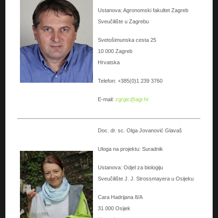
Ustanova: Agronomski fakultet Zagreb
Sveučilište u Zagrebu
Svetošimunska cesta 25
10 000 Zagreb
Hrvatska
Telefon: +385(0)1 239 3760
E-mail:
zgrgic@agr.hr
Doc. dr. sc. Olga Jovanović Glavaš
Uloga na projektu: Suradnik
Ustanova: Odjel za biologiju
Sveučilište J. J. Strossmayera u Osijeku
Cara Hadrijana 8/A
31 000 Osijek