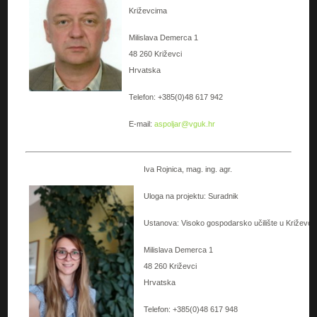
Križevcima
Milislava Demerca 1
48 260 Križevci
Hrvatska
Telefon: +385(0)48 617 942
E-mail:
aspoljar@vguk.hr
Iva Rojnica, mag. ing. agr.
Uloga na projektu: Suradnik
Ustanova: Visoko gospodarsko učilište u Križevc
Milislava Demerca 1
48 260 Križevci
Hrvatska
Telefon: +385(0)48 617 948