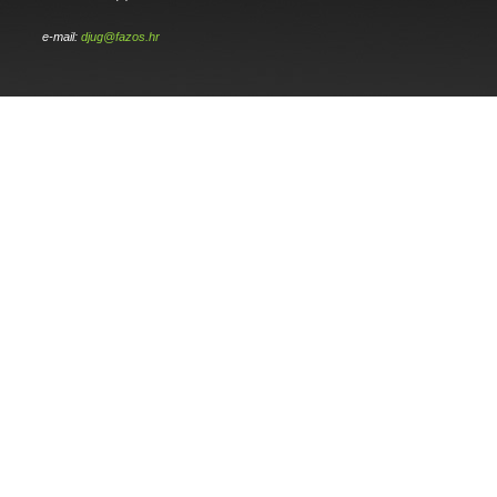
e-mail:
djug@fazos.hr