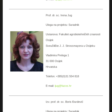
Prof. dr. sc. Irena Jug
Uloga na projektu: Suradnik
Ustanova: Fakultet agrobiotehničkih znanosti
Osijek
Sveučilište J. J. Strossmayera u Osijeku
Vladimira Preloga 1
31 000 Osijek
Hrvatska
Telefon: +385(0)31 554 818
E-mail:
ijug@fazos.hr
Izv. prof. dr. sc. Boris Đurđević
Uloga na projektu: Suradnik