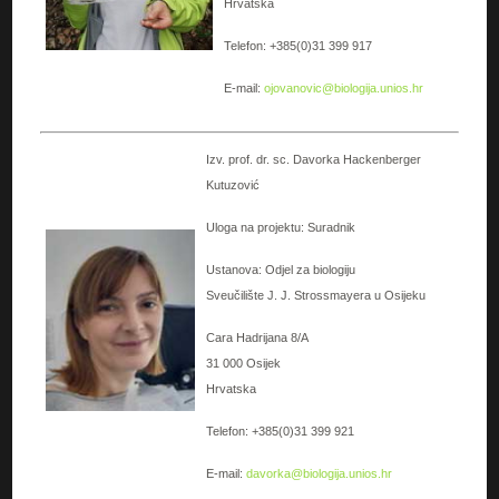
Hrvatska
Telefon: +385(0)31 399 917
E-mail:
ojovanovic@biologija.unios.hr
Izv. prof. dr. sc. Davorka Hackenberger
Kutuzović
Uloga na projektu: Suradnik
Ustanova: Odjel za biologiju
Sveučilište J. J. Strossmayera u Osijeku
Cara Hadrijana 8/A
31 000 Osijek
Hrvatska
Telefon: +385(0)31 399 921
E-mail:
davorka@biologija.unios.hr