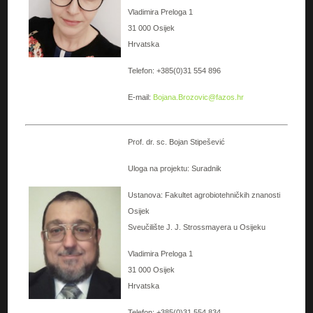
Vladimira Preloga 1
31 000 Osijek
Hrvatska
Telefon: +385(0)31 554 896
E-mail:
Bojana.Brozovic@fazos.hr
Prof. dr. sc. Bojan Stipešević
Uloga na projektu: Suradnik
Ustanova: Fakultet agrobiotehničkih znanosti
Osijek
Sveučilište J. J. Strossmayera u Osijeku
Vladimira Preloga 1
31 000 Osijek
Hrvatska
Telefon: +385(0)31 554 834