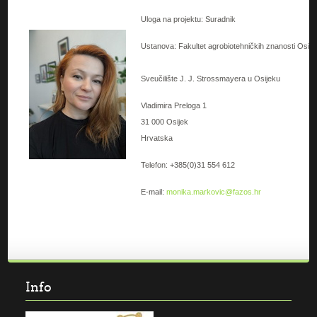
Uloga na projektu: Suradnik
Ustanova: Fakultet agrobiotehničkih znanosti Osije
Sveučilište J. J. Strossmayera u Osijeku
Vladimira Preloga 1
31 000 Osijek
Hrvatska
Telefon: +385(0)31 554 612
E-mail:
monika.markovic@fazos.hr
Info