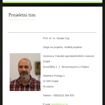
Projektni tim
Prof. dr. sc. Danijel Jug
Uloga na projektu: Voditelj projekta
Ustanova: Fakultet agrobiotehničkih znanosti
Osijek
Sveučilište J. J. Strossmayera u Osijeku
Vladimira Preloga 1
31 000 Osijek
Hrvatska
Telefon: +385(0)31 554 833
E-mail:
djug@fazos.hr