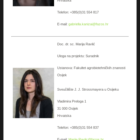
Hrvatska
Telefon: +385(0)31 554 817
E-mail:
gabriella.kanizai@fazos.hr
Doc. dr. sc. Marija Ravlić
Uloga na projektu: Suradnik
Ustanova: Fakultet agrobiotehničkih znanosti
Osijek
Sveučilište J. J. Strossmayera u Osijeku
Vladimira Preloga 1
31 000 Osijek
Hrvatska
Telefon: +385(0)31 554 837
E-mail:
Marija.Ravlic@fazos.hr